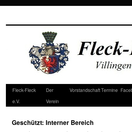
Zum
Fleck-Fleck
Der
Vorstandschaft
Termine
Face
Inhalt
e.V.
Verein
springen
Geschützt: Interner Bereich