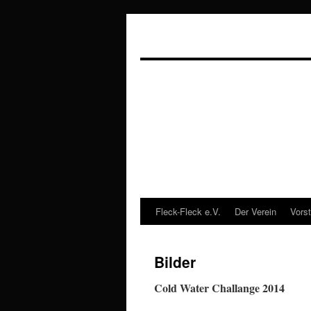
Fleck-Fleck e.V.
Der Verein
Vors
Zum
Inhalt
Bilder
springen
Cold Water Challange 2014