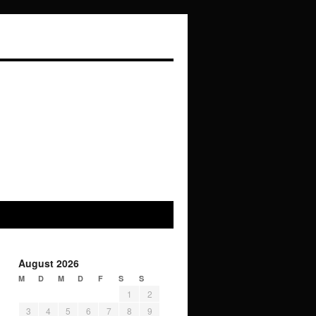
August 2026
M
D
M
D
F
S
S
1
2
3
4
5
6
7
8
9